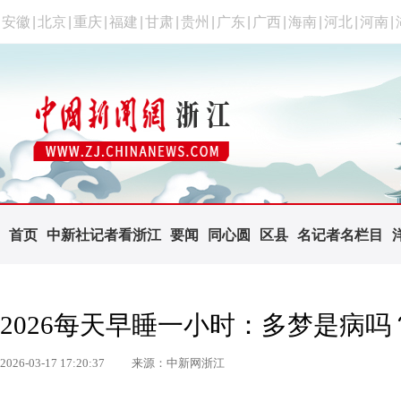
安徽
|
北京
|
重庆
|
福建
|
甘肃
|
贵州
|
广东
|
广西
|
海南
|
河北
|
河南
|
首页
中新社记者看浙江
要闻
同心圆
区县
名记者名栏目
2026每天早睡一小时：多梦是病
2026-03-17 17:20:37
来源：中新网浙江