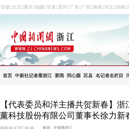
安徽
|
北京
|
重庆
|
福建
|
甘肃
|
贵州
|
广东
|
广西
|
海南
|
河北
|
河南
|
首页
中新社记者看浙江
要闻
同心圆
区县
名记者名栏目
【代表委员和洋主播共贺新春】浙
薰科技股份有限公司董事长徐力新
2026-02-17 07:18:44
来源：中新网浙江