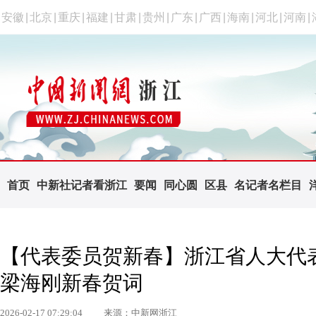
安徽
|
北京
|
重庆
|
福建
|
甘肃
|
贵州
|
广东
|
广西
|
海南
|
河北
|
河南
|
首页
中新社记者看浙江
要闻
同心圆
区县
名记者名栏目
【代表委员贺新春】浙江省人大代
梁海刚新春贺词
2026-02-17 07:29:04
来源：中新网浙江