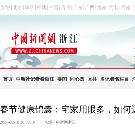
安徽
|
北京
|
重庆
|
福建
|
甘肃
|
贵州
|
广东
|
广西
|
海南
|
河北
|
河南
|
首页
中新社记者看浙江
要闻
同心圆
区县
名记者名栏目
春节健康锦囊：宅家用眼多，如何
2026-02-18 20:58:10
来源：中新网浙江