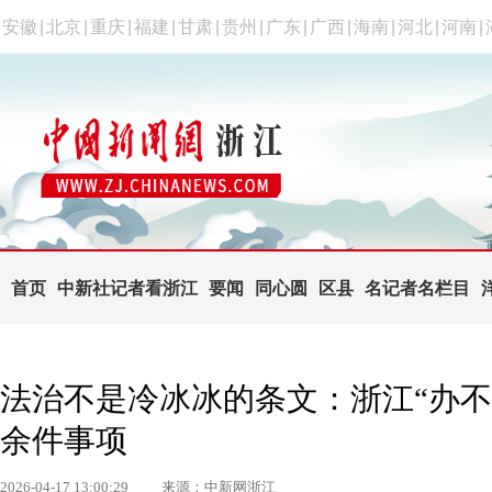
安徽
|
北京
|
重庆
|
福建
|
甘肃
|
贵州
|
广东
|
广西
|
海南
|
河北
|
河南
|
首页
中新社记者看浙江
要闻
同心圆
区县
名记者名栏目
法治不是冷冰冰的条文：浙江“办不成
余件事项
2026-04-17 13:00:29
来源：中新网浙江