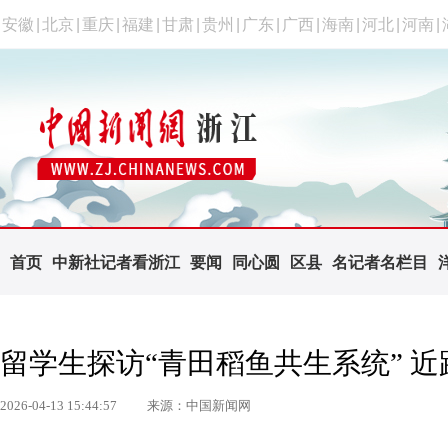
安徽
|
北京
|
重庆
|
福建
|
甘肃
|
贵州
|
广东
|
广西
|
海南
|
河北
|
河南
|
首页
中新社记者看浙江
要闻
同心圆
区县
名记者名栏目
留学生探访“青田稻鱼共生系统” 
2026-04-13 15:44:57
来源：中国新闻网