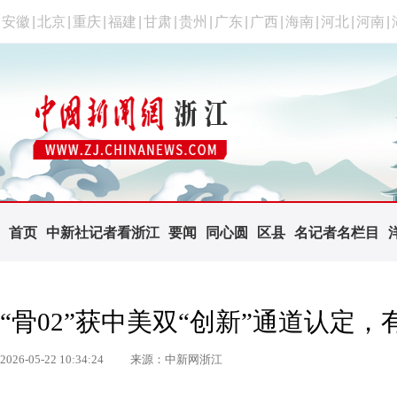
安徽
|
北京
|
重庆
|
福建
|
甘肃
|
贵州
|
广东
|
广西
|
海南
|
河北
|
河南
|
首页
中新社记者看浙江
要闻
同心圆
区县
名记者名栏目
“骨02”获中美双“创新”通道认定
2026-05-22 10:34:24
来源：中新网浙江