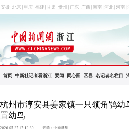
安徽
|
北京
|
重庆
|
福建
|
甘肃
|
贵州
|
广东
|
广西
|
海南
|
河北
|
河南
|
首页
中新社记者看浙江
要闻
同心圆
区县
名记者名栏目
杭州市淳安县姜家镇一只领角鸮幼
置幼鸟
2026-05-27 17:12:39
来源：中新浙里