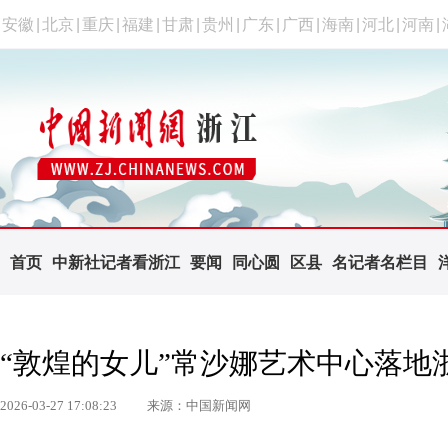
安徽
|
北京
|
重庆
|
福建
|
甘肃
|
贵州
|
广东
|
广西
|
海南
|
河北
|
河南
|
首页
中新社记者看浙江
要闻
同心圆
区县
名记者名栏目
“敦煌的女儿”常沙娜艺术中心落地
2026-03-27 17:08:23
来源：中国新闻网