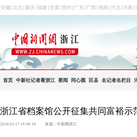
安徽
|
北京
|
重庆
|
福建
|
甘肃
|
贵州
|
广东
|
广西
|
海南
|
河北
|
河南
|
首页
中新社记者看浙江
要闻
同心圆
区县
名记者名栏目
浙江省档案馆公开征集共同富裕示
2026-03-17 18:49:19
来源：中新网浙江