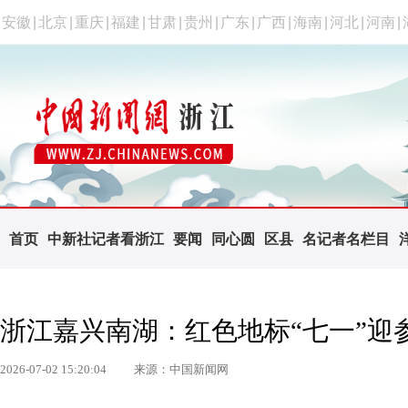
安徽
|
北京
|
重庆
|
福建
|
甘肃
|
贵州
|
广东
|
广西
|
海南
|
河北
|
河南
|
首页
中新社记者看浙江
要闻
同心圆
区县
名记者名栏目
浙江嘉兴南湖：红色地标“七一”迎
2026-07-02 15:20:04
来源：中国新闻网