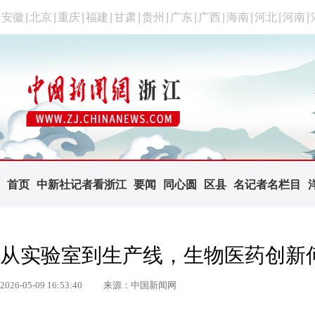
安徽
|
北京
|
重庆
|
福建
|
甘肃
|
贵州
|
广东
|
广西
|
海南
|
河北
|
河南
|
首页
中新社记者看浙江
要闻
同心圆
区县
名记者名栏目
从实验室到生产线，生物医药创新何
2026-05-09 16:53:40
来源：中国新闻网