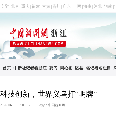
安徽
|
北京
|
重庆
|
福建
|
甘肃
|
贵州
|
广东
|
广西
|
海南
|
河北
|
河南
|
首页
中新社记者看浙江
要闻
同心圆
区县
名记者名栏目
科技创新，世界义乌打“明牌”
2026-06-09 17:08:57
来源：中国新闻网