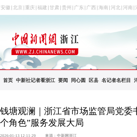
安徽
|
北京
|
重庆
|
福建
|
甘肃
|
贵州
|
广东
|
广西
|
海南
|
河北
|
河南
|
首页
中新社记者看浙江
要闻
同心圆
区县
名记者名栏目
钱塘观澜｜浙江省市场监管局党委
个角色”服务发展大局
2026-01-13 12:11:29
来源：中新网浙江