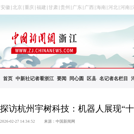
安徽
|
北京
|
重庆
|
福建
|
甘肃
|
贵州
|
广东
|
广西
|
海南
|
河北
|
河南
|
首页
中新社记者看浙江
要闻
同心圆
区县
名记者名栏目
探访杭州宇树科技：机器人展现“十
2026-02-27 14:34:52
来源：中国新闻网