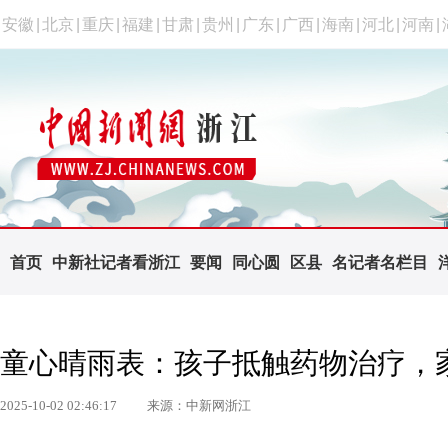
安徽
|
北京
|
重庆
|
福建
|
甘肃
|
贵州
|
广东
|
广西
|
海南
|
河北
|
河南
|
首页
中新社记者看浙江
要闻
同心圆
区县
名记者名栏目
童心晴雨表：孩子抵触药物治疗，
2025-10-02 02:46:17
来源：中新网浙江