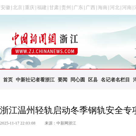
安徽
|
北京
|
重庆
|
福建
|
甘肃
|
贵州
|
广东
|
广西
|
海南
|
河北
|
河南
|
首页
中新社记者看浙江
要闻
同心圆
区县
名记者名栏目
浙江温州轻轨启动冬季钢轨安全专
2025-11-17 22:03:08
来源：中新网浙江