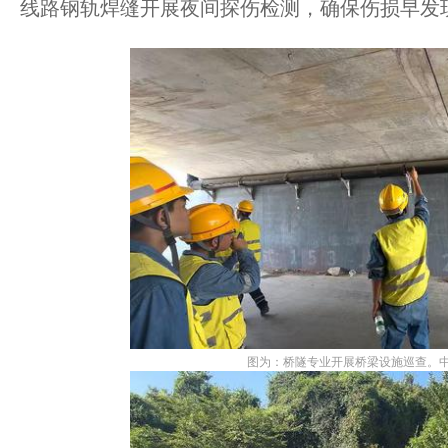
线路钢轨焊缝开展夜间探伤检测，确保伤损早发
图为：桥隧专业开展桥梁设施巡查。中