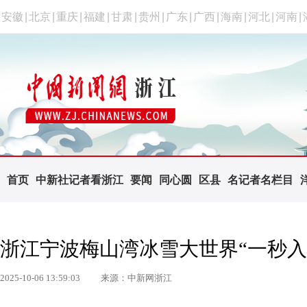
安徽
|
北京
|
重庆
|
福建
|
甘肃
|
贵州
|
广东
|
广西
|
海南
|
河北
|
河南
|
首页
中新社记者看浙江
要闻
同心圆
区县
名记者名栏目
浙江宁波梅山湾冰雪大世界“一秒入
2025-10-06 13:59:03
来源：中新网浙江