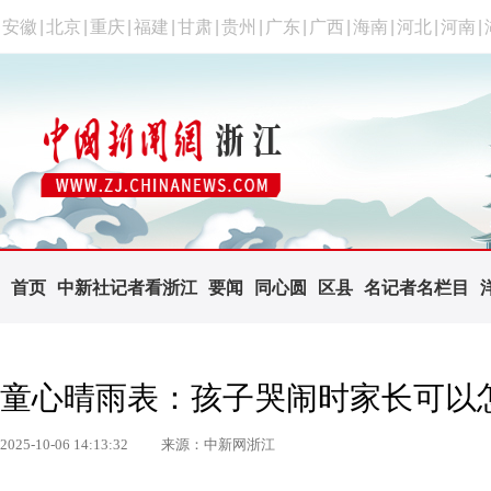
安徽
|
北京
|
重庆
|
福建
|
甘肃
|
贵州
|
广东
|
广西
|
海南
|
河北
|
河南
|
首页
中新社记者看浙江
要闻
同心圆
区县
名记者名栏目
童心晴雨表：孩子哭闹时家长可以
2025-10-06 14:13:32
来源：中新网浙江