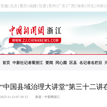
安徽
|
北京
|
重庆
|
福建
|
甘肃
|
贵州
|
广东
|
广西
|
海南
|
河北
|
河南
|
首页
中新社记者看浙江
要闻
同心圆
区县
名记者名栏目
“中国县域治理大讲堂”第三十二讲
2025-11-23 07:26:12
来源：中新网浙江