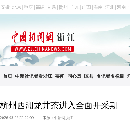
安徽
|
北京
|
重庆
|
福建
|
甘肃
|
贵州
|
广东
|
广西
|
海南
|
河北
|
河南
|
首页
中新社记者看浙江
要闻
同心圆
区县
名记者名栏目
杭州西湖龙井茶进入全面开采期
2026-03-23 22:02:09
来源：中新网浙江