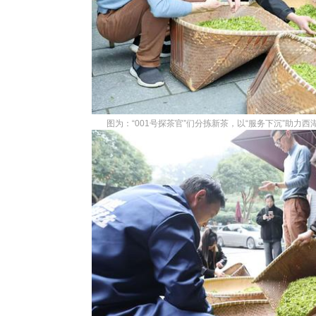
图为：“001号探茶官”们分拣新茶，以“服务下沉”助力西