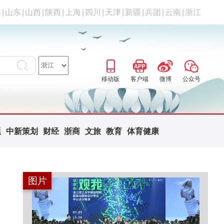
海
|
山东
|
山西
|
陕西
|
上海
|
四川
|
天津
|
新疆
|
兵团
|
云南
|
浙江
移动版
客户端
微博
公众号
题
中新策划
财经
浙商
文旅
教育
体育健康
图片