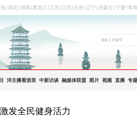
河南
|
湖北
|
湖南
|
黑龙江
|
江苏
|
江西
|
吉林
|
辽宁
|
内蒙古
|
宁夏
|
青
目
洋主播看浙里
中新访谈
融媒体联盟
图片
视频
直播
专
 激发全民健身活力