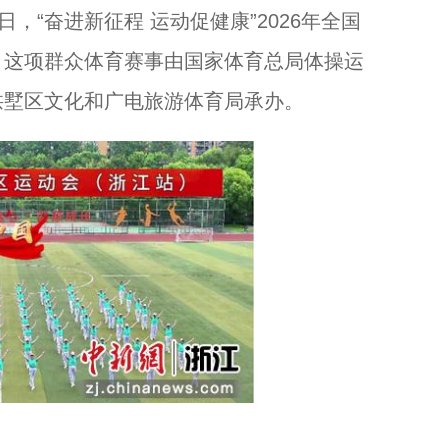
“奋进新征程 运动促健康”2026年全国
。这项群众体育赛事由国家体育总局体操运
浙江浦江举办粽王争霸赛...
拱墅区文化和广电旅游体育局承办。
以奔赴，诠释守护！...