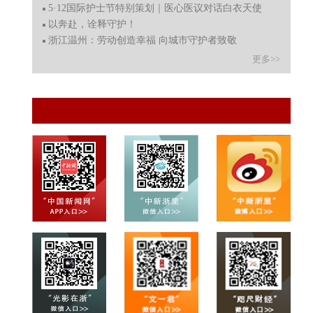
5·12国际护士节特别策划｜医心医议对话白衣天使
以奔赴，诠释守护！
浙江温州：劳动创造幸福 向城市守护者致敬
更多>>