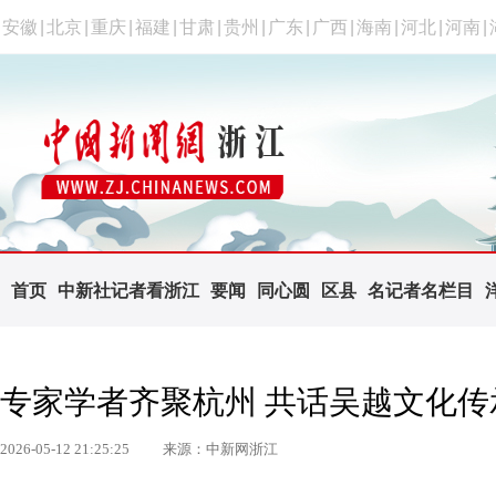
安徽
|
北京
|
重庆
|
福建
|
甘肃
|
贵州
|
广东
|
广西
|
海南
|
河北
|
河南
|
首页
中新社记者看浙江
要闻
同心圆
区县
名记者名栏目
专家学者齐聚杭州 共话吴越文化传
2026-05-12 21:25:25
来源：中新网浙江