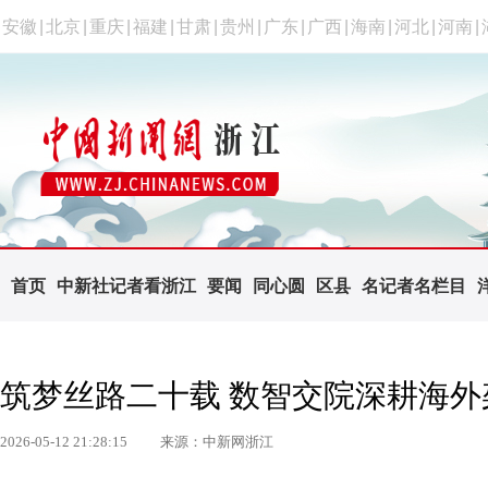
安徽
|
北京
|
重庆
|
福建
|
甘肃
|
贵州
|
广东
|
广西
|
海南
|
河北
|
河南
|
首页
中新社记者看浙江
要闻
同心圆
区县
名记者名栏目
筑梦丝路二十载 数智交院深耕海外
2026-05-12 21:28:15
来源：中新网浙江