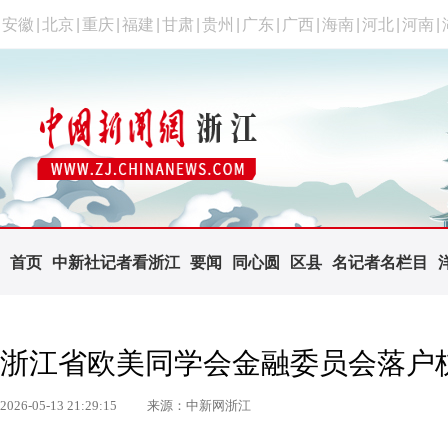
安徽
|
北京
|
重庆
|
福建
|
甘肃
|
贵州
|
广东
|
广西
|
海南
|
河北
|
河南
|
首页
中新社记者看浙江
要闻
同心圆
区县
名记者名栏目
浙江省欧美同学会金融委员会落户
2026-05-13 21:29:15
来源：中新网浙江