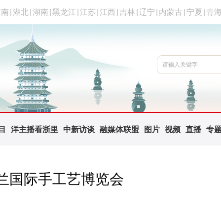
河南
|
湖北
|
湖南
|
黑龙江
|
江苏
|
江西
|
吉林
|
辽宁
|
内蒙古
|
宁夏
|
青
目
洋主播看浙里
中新访谈
融媒体联盟
图片
视频
直播
专
兰国际手工艺博览会