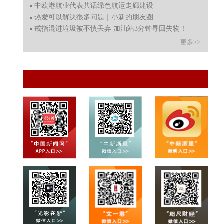
中欧港航业代表共话绿色航运走廊建设
热爱可以解决很多问题｜小新的朋友圈
戒指混进垃圾被不慎丢弃 加油站3分钟寻回失物！
更多>>