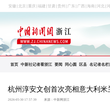
安徽
|
北京
|
重庆
|
福建
|
甘肃
|
贵州
|
广东
|
广西
|
海南
|
河北
|
首页
中新社记者看浙江
要闻
同心圆
区县
名记者名栏
杭州淳安文创首次亮相意大利米
2026-05-30 17:57:39
来源：中新网浙江