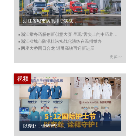
浙江省城市防汛排涝实战化演练在温州举办...
浙江举办药膳创新创意大赛 呈现“舌尖上的中药养生盛宴”
浙江省城市防汛排涝实战化演练在温州举办
两座大桥同日合龙 通甬高铁再迎新进展
更多>>
视频
以奔赴，诠释守护！...