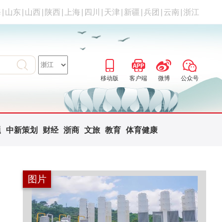
海
|
山东
|
山西
|
陕西
|
上海
|
四川
|
天津
|
新疆
|
兵团
|
云南
|
浙江
移动版
客户端
微博
公众号
题
中新策划
财经
浙商
文旅
教育
体育健康
图片