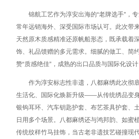
锦航工艺作为淳安出海的“老牌选手”，专
常年远销海外、深受国际市场认可。此次带
天然原木质感精准还原帆船形态，既承载着
饰、礼品馈赠的多元需求。细腻的做工、简
赞“质感绝佳”，成熟的出口品质与国际化设
作为淳安标志性非遗，八都麻绣此次彻底
生活化、国际化焕新升级——从传统绣品变
银钩耳环、汽车钥匙护套、布艺茶具护套、
日用多个场景。八都麻绣还与鸿邦韵、如蜜
传统纹样竹马挂饰，当古老非遗技艺碰撞现