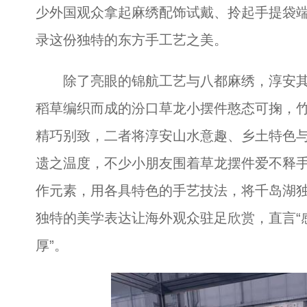
少外国观众拿起麻绣配饰试戴、拎起手提袋
录这份独特的东方手工艺之美。
除了亮眼的锦航工艺与八都麻绣，淳安其
稻草编织而成的汾口草龙小摆件憨态可掬，
精巧别致，二者将淳安山水意趣、乡土特色
遗之温度，不少小朋友围着草龙摆件爱不释手
作元素，用各具特色的手艺技法，将千岛湖
独特的美学表达让海外观众驻足欣赏，直言“
厚”。