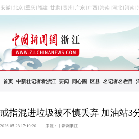
安徽
|
北京
|
重庆
|
福建
|
甘肃
|
贵州
|
广东
|
广西
|
海南
|
河北
|
河南
|
首页
中新社记者看浙江
要闻
同心圆
区县
名记者名栏目
戒指混进垃圾被不慎丢弃 加油站3
2026-05-28 17:19:20
来源：中新网浙江