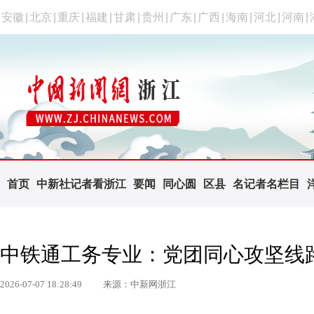
安徽
|
北京
|
重庆
|
福建
|
甘肃
|
贵州
|
广东
|
广西
|
海南
|
河北
|
河南
|
首页
中新社记者看浙江
要闻
同心圆
区县
名记者名栏目
中铁通工务专业：党团同心攻坚线
2026-07-07 18:28:49
来源：中新网浙江