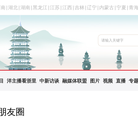
河南
|
湖北
|
湖南
|
黑龙江
|
江苏
|
江西
|
吉林
|
辽宁
|
内蒙古
|
宁夏
|
青
目
洋主播看浙里
中新访谈
融媒体联盟
图片
视频
直播
专
的朋友圈