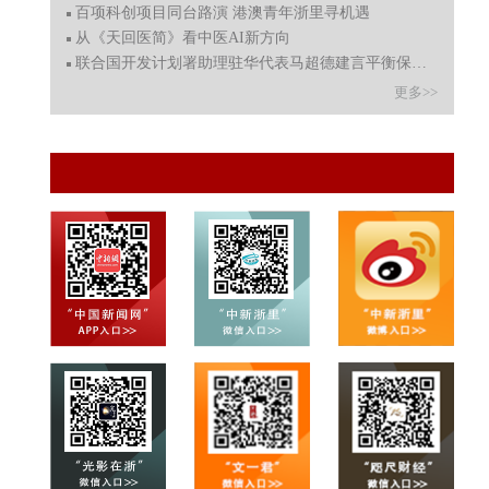
百项科创项目同台路演 港澳青年浙里寻机遇
从《天回医简》看中医AI新方向
联合国开发计划署助理驻华代表马超德建言平衡保护与发展
更多>>