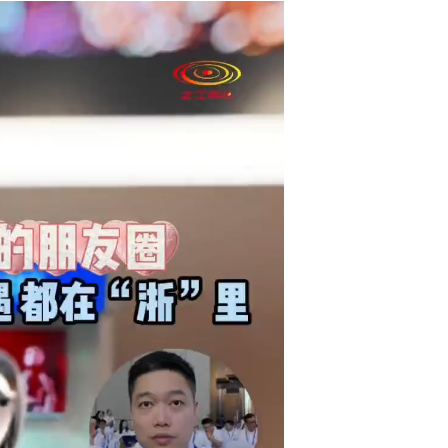
夏夜街头时尚秀 精功（国际）模特大赛浙江赛区在杭州收官...
百项科创项目同台路演 港澳青年浙里寻机遇...