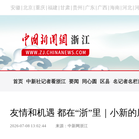
安徽
|
北京
|
重庆
|
福建
|
甘肃
|
贵州
|
广东
|
广西
|
海南
|
河北
|
首页
中新社记者看浙江
要闻
同心圆
区县
名记者名栏
友情和机遇 都在“浙”里｜小新
2026-07-08 13:02:44
来源：中新网浙江