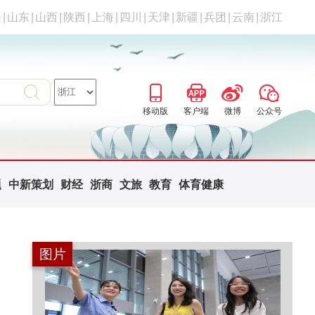
海
|
山东
|
山西
|
陕西
|
上海
|
四川
|
天津
|
新疆
|
兵团
|
云南
|
浙江
移动版
客户端
微博
公众号
题
中新策划
财经
浙商
文旅
教育
体育健康
图片