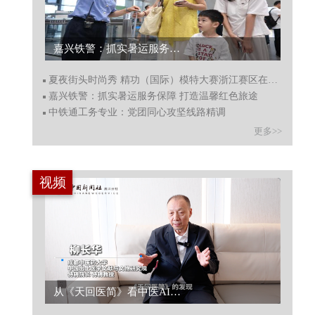
嘉兴铁警：抓实暑运服务保障 打造温馨红色旅途...
夏夜街头时尚秀 精功（国际）模特大赛浙江赛区在杭州收官
嘉兴铁警：抓实暑运服务保障 打造温馨红色旅途
中铁通工务专业：党团同心攻坚线路精调
更多>>
视频
从《天回医简》看中医AI新方向...