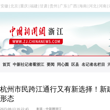
安徽
|
北京
|
重庆
|
福建
|
甘肃
|
贵州
|
广东
|
广西
|
海南
|
河北
|
河南
|
首页
中新社记者看浙江
要闻
同心圆
区县
名记者名栏目
杭州市民跨江通行又有新选择！新
形态
2025-08-13 16:22:45
来源：中新网浙江