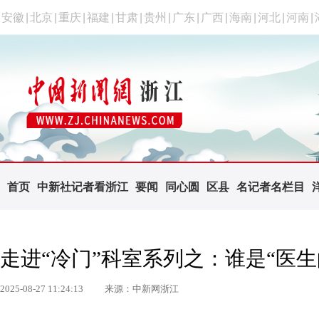
安徽
|
北京
|
重庆
|
福建
|
甘肃
|
贵州
|
广东
|
广西
|
海南
|
河北
|
河南
|
首页
中新社记者看浙江
要闻
同心圆
区县
名记者名栏目
走进“冷门”科室系列之：谁是“医生
2025-08-27 11:24:13
来源：中新网浙江