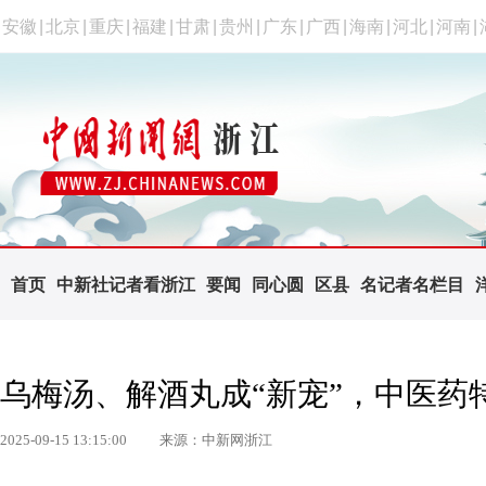
安徽
|
北京
|
重庆
|
福建
|
甘肃
|
贵州
|
广东
|
广西
|
海南
|
河北
|
河南
|
首页
中新社记者看浙江
要闻
同心圆
区县
名记者名栏目
乌梅汤、解酒丸成“新宠”，中医药
2025-09-15 13:15:00
来源：中新网浙江