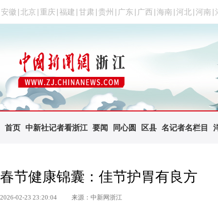
安徽
|
北京
|
重庆
|
福建
|
甘肃
|
贵州
|
广东
|
广西
|
海南
|
河北
|
河南
|
首页
中新社记者看浙江
要闻
同心圆
区县
名记者名栏目
春节健康锦囊：佳节护胃有良方
2026-02-23 23:20:04
来源：中新网浙江