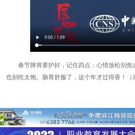
春节脾胃要护好，记住四点：心情放松别焦虑
也别吃太饱。肠胃舒服了，这个年才过得香！（