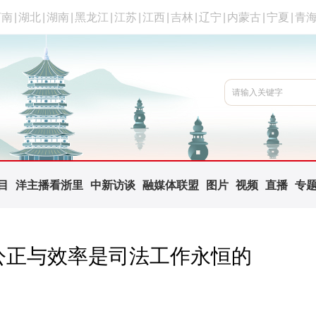
河南
|
湖北
|
湖南
|
黑龙江
|
江苏
|
江西
|
吉林
|
辽宁
|
内蒙古
|
宁夏
|
青
目
洋主播看浙里
中新访谈
融媒体联盟
图片
视频
直播
专
！公正与效率是司法工作永恒的