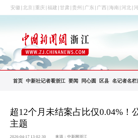
安徽
|
北京
|
重庆
|
福建
|
甘肃
|
贵州
|
广东
|
广西
|
海南
|
河北
|
首页
中新社记者看浙江
要闻
同心圆
区县
名记者名栏
超12个月未结案占比仅0.04%
主题
2026-04-17 13:02:30
来源：中新网浙江