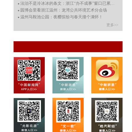
法治不是冷冰冰的条文：浙江“办不成事”窗口已累计办结30
园博会里看浙江温州：龙湾公共环境艺术分会场
温州马鞍池公园：夜樱缤纷与春天撞个满怀！
更多>>