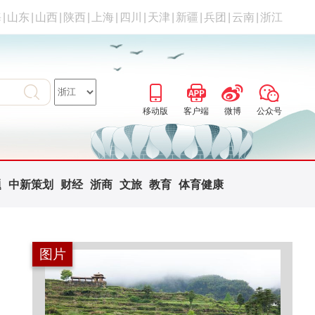
海
|
山东
|
山西
|
陕西
|
上海
|
四川
|
天津
|
新疆
|
兵团
|
云南
|
浙江
移动版
客户端
微博
公众号
题
中新策划
财经
浙商
文旅
教育
体育健康
图片