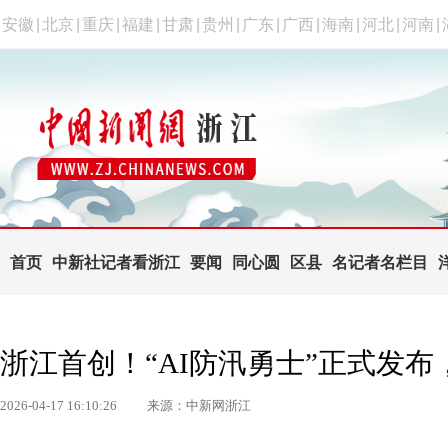
安徽
|
北京
|
重庆
|
福建
|
甘肃
|
贵州
|
广东
|
广西
|
海南
|
河北
|
河南
|
首页
中新社记者看浙江
要闻
同心圆
区县
名记者名栏目
浙江首创！“AI防汛勇士”正式发
2026-04-17 16:10:26
来源：中新网浙江