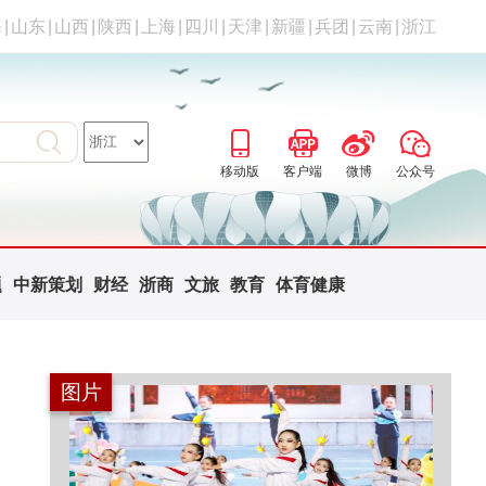
海
|
山东
|
山西
|
陕西
|
上海
|
四川
|
天津
|
新疆
|
兵团
|
云南
|
浙江
移动版
客户端
微博
公众号
题
中新策划
财经
浙商
文旅
教育
体育健康
图片