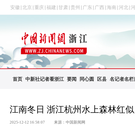
安徽
|
北京
|
重庆
|
福建
|
甘肃
|
贵州
|
广东
|
广西
|
海南
|
河北
|
首页
中新社记者看浙江
要闻
同心圆
区县
名记者名栏
江南冬日 浙江杭州水上森林红似
2025-12-12 16:58:07
来源：中国新闻网