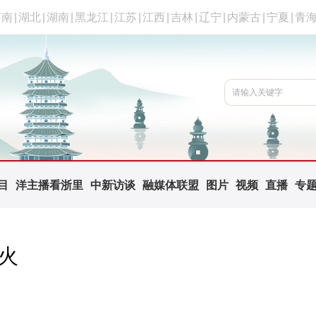
河南
|
湖北
|
湖南
|
黑龙江
|
江苏
|
江西
|
吉林
|
辽宁
|
内蒙古
|
宁夏
|
青
目
洋主播看浙里
中新访谈
融媒体联盟
图片
视频
直播
专
火