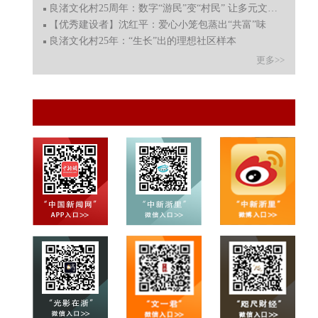
良渚文化村25周年：数字“游民”变“村民” 让多元文化扎
【优秀建设者】沈红平：爱心小笼包蒸出“共富”味
良渚文化村25年：“生长”出的理想社区样本
更多>>