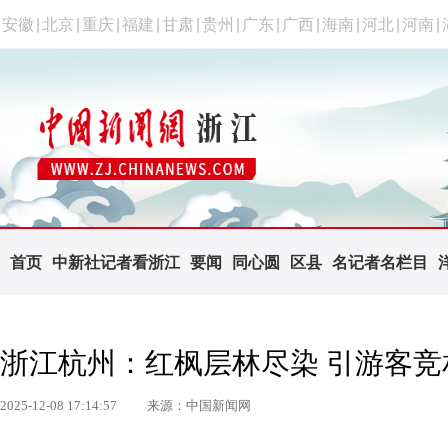
安徽
|
北京
|
重庆
|
福建
|
甘肃
|
贵州
|
广东
|
广西
|
海南
|
河北
|
河南
|
首页
中新社记者看浙江
要闻
同心圆
区县
名记者名栏目
浙江杭州：红枫层林尽染 引游客竞
2025-12-08 17:14:57
来源：中国新闻网