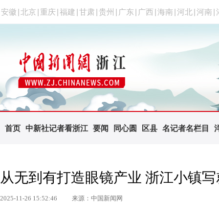
安徽
|
北京
|
重庆
|
福建
|
甘肃
|
贵州
|
广东
|
广西
|
海南
|
河北
|
河南
|
首页
中新社记者看浙江
要闻
同心圆
区县
名记者名栏目
从无到有打造眼镜产业 浙江小镇写
2025-11-26 15:52:46
来源：中国新闻网