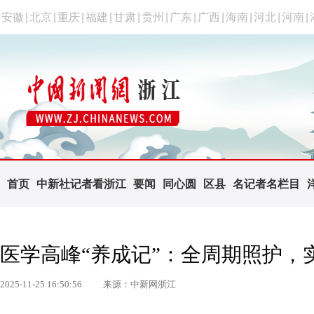
安徽
|
北京
|
重庆
|
福建
|
甘肃
|
贵州
|
广东
|
广西
|
海南
|
河北
|
河南
|
首页
中新社记者看浙江
要闻
同心圆
区县
名记者名栏目
医学高峰“养成记”：全周期照护，
2025-11-25 16:50:56
来源：中新网浙江