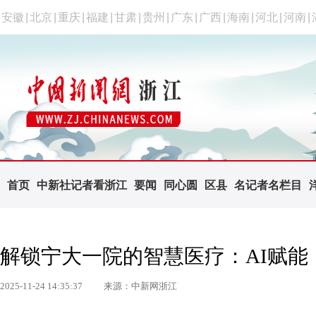
安徽
|
北京
|
重庆
|
福建
|
甘肃
|
贵州
|
广东
|
广西
|
海南
|
河北
|
河南
|
首页
中新社记者看浙江
要闻
同心圆
区县
名记者名栏目
解锁宁大一院的智慧医疗：AI赋能
2025-11-24 14:35:37
来源：中新网浙江