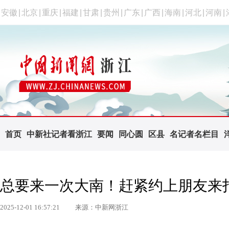
安徽
|
北京
|
重庆
|
福建
|
甘肃
|
贵州
|
广东
|
广西
|
海南
|
河北
|
河南
|
首页
中新社记者看浙江
要闻
同心圆
区县
名记者名栏目
总要来一次大南！赶紧约上朋友来
2025-12-01 16:57:21
来源：中新网浙江