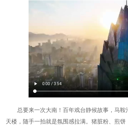
总要来一次大南！百年戏台静候故事，马鞍池1
天楼，随手一拍就是氛围感拉满。猪脏粉、煎饼