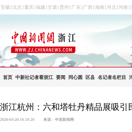
安徽
|
北京
|
重庆
|
福建
|
甘肃
|
贵州
|
广东
|
广西
|
海南
|
河北
|
河南
|
首页
中新社记者看浙江
要闻
同心圆
区县
名记者名栏目
浙江杭州：六和塔牡丹精品展吸引
2026-03-26 16:18:20
来源：中国新闻网