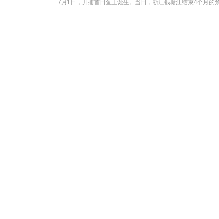
7月1日，开捕首日鱼王诞生。当日，浙江钱塘江结束4个月的