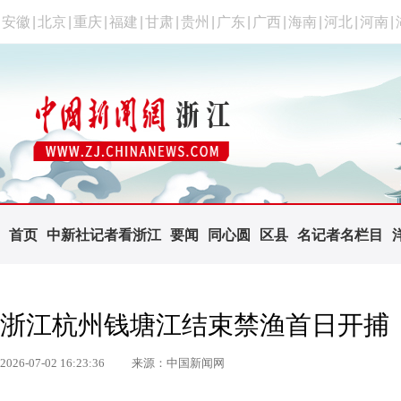
安徽
|
北京
|
重庆
|
福建
|
甘肃
|
贵州
|
广东
|
广西
|
海南
|
河北
|
河南
|
首页
中新社记者看浙江
要闻
同心圆
区县
名记者名栏目
浙江杭州钱塘江结束禁渔首日开捕
2026-07-02 16:23:36
来源：中国新闻网