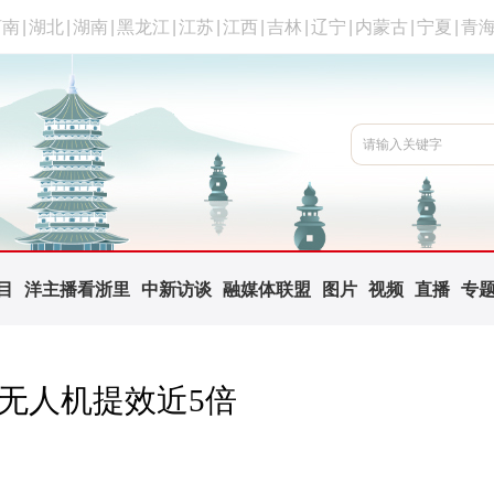
河南
|
湖北
|
湖南
|
黑龙江
|
江苏
|
江西
|
吉林
|
辽宁
|
内蒙古
|
宁夏
|
青
目
洋主播看浙里
中新访谈
融媒体联盟
图片
视频
直播
专
无人机提效近5倍