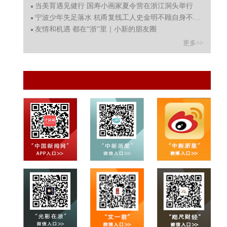
当美育遇见健行 国寿小画家夏令营在浙江洞头举行
宁波少年失足落水 杭甬复线工人史金明不顾自身不适奋勇救
友情和机遇 都在“浙”里｜小新的朋友圈
更多>>