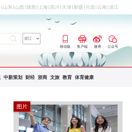
海
|
山东
|
山西
|
陕西
|
上海
|
四川
|
天津
|
新疆
|
兵团
|
云南
|
浙江
移动版
客户端
微博
公众号
题
中新策划
财经
浙商
文旅
教育
体育健康
图片