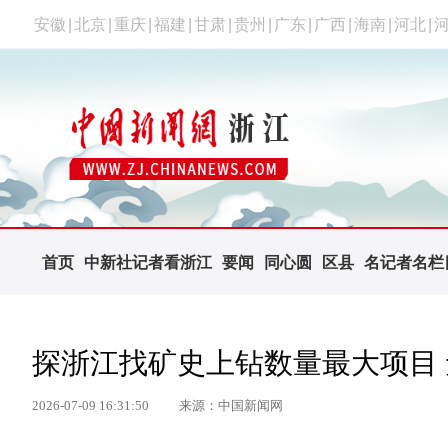
安徽
|
北京
|
重庆
|
福建
|
甘肃
|
贵州
|
广东
|
广西
|
海南
|
河北
|
首页
中新社记者看浙江
要闻
同心圆
区县
名记者名栏
探浙江找矿史上钻数量最大项目 
2026-07-09 16:31:50
来源：中国新闻网