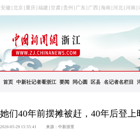
安徽
|
北京
|
重庆
|
福建
|
甘肃
|
贵州
|
广东
|
广西
|
海南
|
河北
|
河南
|
首页
中新社记者看浙江
要闻
同心圆
区县
名记者名栏目
她们40年前摆摊被赶，40年后登上
2026-05-29 15:55:41
来源：中新浙里