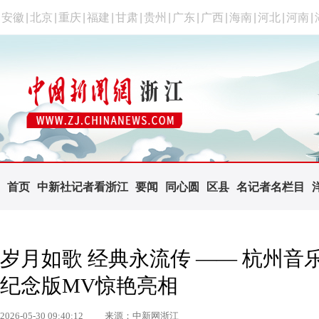
安徽
|
北京
|
重庆
|
福建
|
甘肃
|
贵州
|
广东
|
广西
|
海南
|
河北
|
河南
|
首页
中新社记者看浙江
要闻
同心圆
区县
名记者名栏目
岁月如歌 经典永流传 —— 杭州
纪念版MV惊艳亮相
2026-05-30 09:40:12
来源：中新网浙江