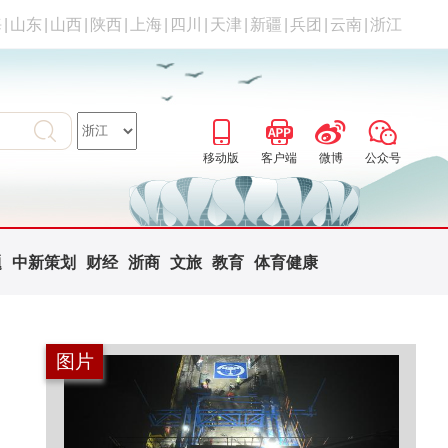
海
|
山东
|
山西
|
陕西
|
上海
|
四川
|
天津
|
新疆
|
兵团
|
云南
|
浙江
移动版
客户端
微博
公众号
题
中新策划
财经
浙商
文旅
教育
体育健康
图片