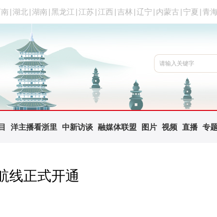
河南
|
湖北
|
湖南
|
黑龙江
|
江苏
|
江西
|
吉林
|
辽宁
|
内蒙古
|
宁夏
|
青
目
洋主播看浙里
中新访谈
融媒体联盟
图片
视频
直播
专
航线正式开通