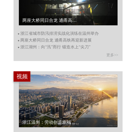
两座大桥同日合龙 通甬高铁再迎新进展...
浙江省城市防汛排涝实战化演练在温州举办
两座大桥同日合龙 通甬高铁再迎新进展
浙江湖州：向“汛”而行 锻造水上“尖刀”
更多>>
视频
浙江温州：劳动创造幸福 向城市守护者致敬...