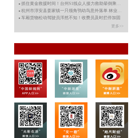
抓住黄金救援时间！台州S1线众人接力救助晕倒乘客，事后悄
杭州市淳安县姜家镇一只领角鸮幼鸟意外落单 林业部门妥善
车厢货物松动驾驶员浑然不知！收费员及时拦停加固
更多>>