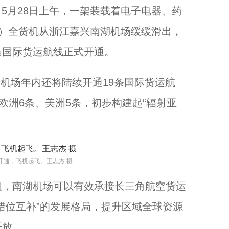
5月28日上午，一架装载着电子电器、药
00F）全货机从浙江嘉兴南湖机场缓缓滑出，
浙江省城市防汛排涝实战化演练在温州举办...
条国际货运航线正式开通。
场年内还将陆续开通19条国际货运航
欧洲6条、美洲5条，初步构建起“辐射亚
开通，飞机起飞。王志杰 摄
，南湖机场可以有效承接长三角航空货运
错位互补”的发展格局，提升区域全球资源
以奔赴，诠释守护！...
开放。