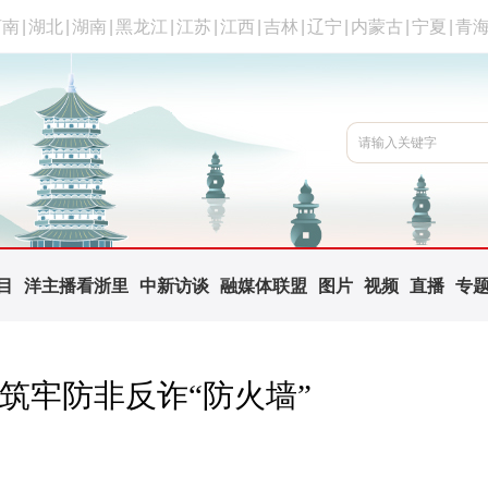
河南
|
湖北
|
湖南
|
黑龙江
|
江苏
|
江西
|
吉林
|
辽宁
|
内蒙古
|
宁夏
|
青
目
洋主播看浙里
中新访谈
融媒体联盟
图片
视频
直播
专
 筑牢防非反诈“防火墙”