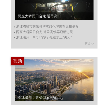
两座大桥同日合龙 通甬高铁再迎新进展...
浙江省城市防汛排涝实战化演练在温州举办
两座大桥同日合龙 通甬高铁再迎新进展
浙江湖州：向“汛”而行 锻造水上“尖刀”
更多>>
视频
浙江温州：劳动创造幸福 向城市守护者致敬...