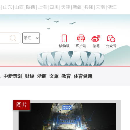
海
|
山东
|
山西
|
陕西
|
上海
|
四川
|
天津
|
新疆
|
兵团
|
云南
|
浙江
移动版
客户端
微博
公众号
题
中新策划
财经
浙商
文旅
教育
体育健康
图片