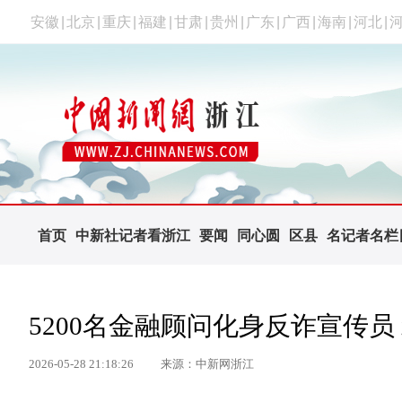
安徽
|
北京
|
重庆
|
福建
|
甘肃
|
贵州
|
广东
|
广西
|
海南
|
河北
|
首页
中新社记者看浙江
要闻
同心圆
区县
名记者名栏
5200名金融顾问化身反诈宣传员
2026-05-28 21:18:26
来源：中新网浙江