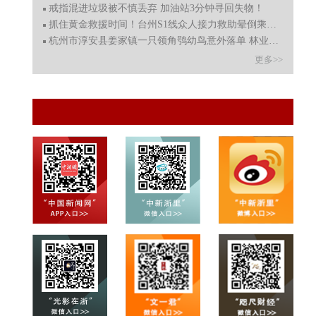
戒指混进垃圾被不慎丢弃 加油站3分钟寻回失物！
抓住黄金救援时间！台州S1线众人接力救助晕倒乘客，事后悄
杭州市淳安县姜家镇一只领角鸮幼鸟意外落单 林业部门妥善
更多>>