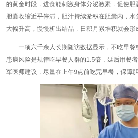
的黄金时段，进食能刺激身体分泌激素，促使胆
胆囊收缩近乎停滞，胆汁持续淤积在胆囊内，水
大幅升高，慢慢析出结晶，日积月累堆积就会形
一项六千余人长期随访数据显示，不吃早餐或
患病风险是规律吃早餐人群的1.5倍，延后用餐者
军医师建议，尽量在上午9点前吃完早餐，保障