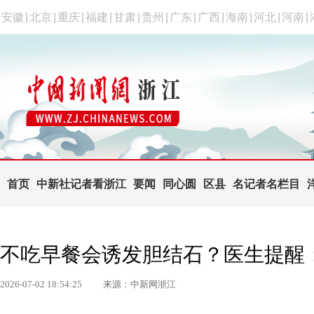
安徽
|
北京
|
重庆
|
福建
|
甘肃
|
贵州
|
广东
|
广西
|
海南
|
河北
|
河南
|
首页
中新社记者看浙江
要闻
同心圆
区县
名记者名栏目
不吃早餐会诱发胆结石？医生提醒
2026-07-02 18:54:25
来源：中新网浙江