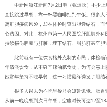
中新网浙江新闻7月2日电（张煜欢）不少上
直接跳过早餐，靠一杯黑咖啡扛到午饭。很多人
离肝胆疾病风险，却在体检时查出胆囊结石，而
心诱因。对此，杭州市第一人民医院肝胆胰外科
持续损伤胆囊与肝脏，埋下结石、脂肪肝甚至胆
此前就有一位饮食格外克制的市民，体检确诊
年清淡饮食，从不碰辛辣油腻食物，为何会患上
她常年坚持不吃早餐，这一习惯最终诱发了胆结
很多人误以为不吃早餐只会短暂饥饿、肠胃轻
从前一晚晚餐到次日午餐，空腹时长可达12至1