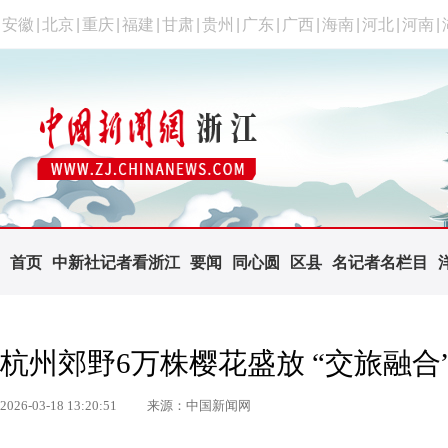
安徽
|
北京
|
重庆
|
福建
|
甘肃
|
贵州
|
广东
|
广西
|
海南
|
河北
|
河南
|
首页
中新社记者看浙江
要闻
同心圆
区县
名记者名栏目
杭州郊野6万株樱花盛放 “交旅融合
2026-03-18 13:20:51
来源：中国新闻网